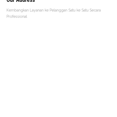
Kembangkan Layanan ke Pelanggan Satu ke Satu Secara
Professional
Jl. Raya
Cakung Cilincing Barat No. 20 Semper Barat, Jakarta Utara.
Indonesia.
+62 838-9341-