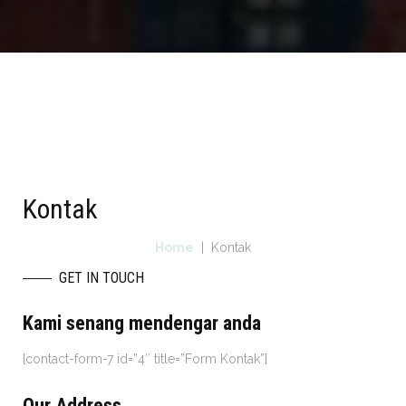
Kontak
Home
| Kontak
GET IN TOUCH
Kami senang mendengar anda
[contact-form-7 id=”4″ title=”Form Kontak”]
Our Address