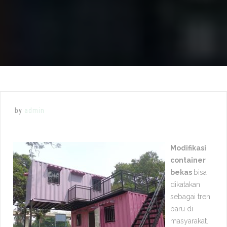
by
admin
Modifikasi
container
bekas
bisa
dikatakan
sebagai tren
baru di
masyarakat.