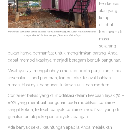
Peti kemas
atau yang
kerap
disebut
Kontainer di
modifikasi container bekas sebagai ide ruang serbaguna sudah menjadi trend di
masyarakat ini dia keuntungan jika memodifikasinya
masa
sekarang
bukan hanya bermanfaat untuk mengirimkan barang. Anda
dapat memodifikasinya menjadi beragam bentuk bangunan.
Misalnya saja mengubahnya menjadi booth penjualan, klinik
kesehatan, stand pameran, kantor, loket festival bahkan
rumah. Hasilnya, bangunan terkesan unik dan modern.
Container bekas yang di modifikasi dalam keadaan layak 70 –
80% yang membuat bangunan pada modifikasi container
sangat kokoh, terlebih banyak container modifikasi yang di
gunakan untuk pekerjaan proyek lapangan.
Ada banyak sekali keuntungan apabila Anda melakukan