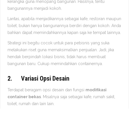
kerangka guna menopang bangunan. Hasilnya, tentu
bangunannya menjadi kokoh.
Lantas, apabila menjadikannya sebagai kafe, restoran maupun
toilet, bukan hanya bangunannya berdiri dengan kokoh. Anda
bahkan dapat memindahkannya kapan saja ke tempat lainnya.
Strategi ini begitu cocok untuk para pebisnis yang suka
melakukan riset guna memaksimalkan penjualan. Jadi, jika
hendak berpindah lokasi bisnis, tidak harus membuat
bangunan baru. Cukup memindahkan containernya.
2.
Variasi Opsi Desain
Terdapat beragam opsi desain dan fungsi
modifikasi
container bekas
. Misalnya saja sebagai kafe, rumah sakit,
toilet, rumah dan lain lain.
Beragam opsi desain ini dapat tercipta sebab struktur
kontainernya cukup kuat dan tahan lama. Sehingga dapat
dibentuk menjadi bangunan apa saja dengan konsep apa